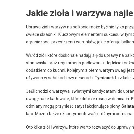
Jakie zioła i warzywa najl
Uprawa ziół i warzyw na balkonie może być nie tylko pr
świeże składniki. Kluczowym elementem sukcesu w tym zak
ograniczonej przestrzeni i warunków, jakie oferuje balkon
Wśród ziół, które doskonale nadają się do uprawy na balko
stanowiska oraz regularnego podlewania. Jej liście moż
dodatkiem do kuchni. Kolejnym ziołem wartym uwagi jes
używana w sałatkach czy deserach.
Tymianek
to z kolei
Jeśli chodzi o warzywa, świetnymi kandydatami do upra
uwagę na te karłowate, które dobrze rosną w donicach.
P
odmiany mogą przynieść satysfakcjonujące plony.
Sałata
lato. Można także eksperymentować z różnymi odmianam
Oto kilka ziół i warzyw, które warto rozważyć do uprawy n