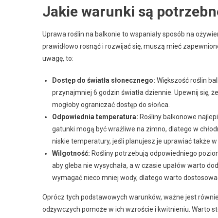
Jakie warunki są potrzebn
Uprawa roślin na balkonie to wspaniały sposób na ożywien
prawidłowo rosnąć i rozwijać się, muszą mieć zapewnion
uwagę, to:
Dostęp do światła słonecznego:
Większość roślin ba
przynajmniej 6 godzin światła dziennie. Upewnij się, ż
mogłoby ograniczać dostęp do słońca.
Odpowiednia temperatura:
Rośliny balkonowe najlep
gatunki mogą być wrażliwe na zimno, dlatego w chłodn
niskie temperatury, jeśli planujesz je uprawiać takż
Wilgotność:
Rośliny potrzebują odpowiedniego poziomu
aby gleba nie wysychała, a w czasie upałów warto doda
wymagać nieco mniej wody, dlatego warto dostosować
Oprócz tych podstawowych warunków, ważne jest równie
odżywczych pomoże w ich wzroście i kwitnieniu. Warto 