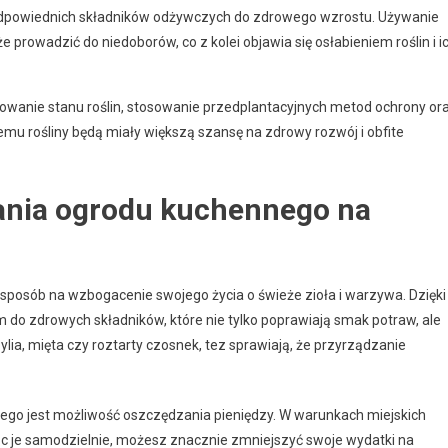
odpowiednich składników odżywczych do zdrowego wzrostu. Używanie
 prowadzić do niedoborów, co z kolei objawia się osłabieniem roślin i i
lowanie stanu roślin, stosowanie przedplantacyjnych metod ochrony or
emu rośliny będą miały większą szansę na zdrowy rozwój i obfite
dania ogrodu kuchennego na
sposób na wzbogacenie swojego życia o świeże zioła i warzywa. Dzięki
do zdrowych składników, które nie tylko poprawiają smak potraw, ale
zylia, mięta czy roztarty czosnek, tez sprawiają, że przyrządzanie
go jest możliwość oszczędzania pieniędzy. W warunkach miejskich
jąc je samodzielnie, możesz znacznie zmniejszyć swoje wydatki na