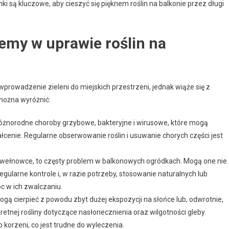
ki są kluczowe, aby cieszyć się pięknem roślin na balkonie przez długi
lemy w uprawie roślin na
prowadzenie zieleni do miejskich przestrzeni, jednak wiąże się z
ożna wyróżnić:
óżnorodne choroby grzybowe, bakteryjne i wirusowe, które mogą
ałcenie. Regularne obserwowanie roślin i usuwanie chorych części jest
y wełnowce, to częsty problem w balkonowych ogródkach. Mogą one nie
Regularne kontrole i, w razie potrzeby, stosowanie naturalnych lub
 w ich zwalczaniu.
gą cierpieć z powodu zbyt dużej ekspozycji na słońce lub, odwrotnie,
etnej rośliny dotyczące nasłonecznienia oraz wilgotności gleby.
korzeni, co jest trudne do wyleczenia.