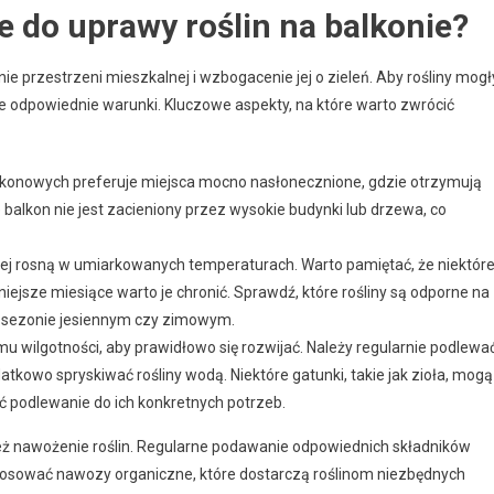
e do uprawy roślin na balkonie?
ie przestrzeni mieszkalnej i wzbogacenie jej o zieleń. Aby rośliny mogł
e odpowiednie warunki. Kluczowe aspekty, na które warto zwrócić
lkonowych preferuje miejsca mocno nasłonecznione, gdzie otrzymują
e balkon nie jest zacieniony przez wysokie budynki lub drzewa, co
iej rosną w umiarkowanych temperaturach. Warto pamiętać, że niektór
iejsze miesiące warto je chronić. Sprawdź, które rośliny są odporne na
e w sezonie jesiennym czy zimowym.
 wilgotności, aby prawidłowo się rozwijać. Należy regularnie podlewać
tkowo spryskiwać rośliny wodą. Niektóre gatunki, takie jak zioła, mogą
 podlewanie do ich konkretnych potrzeb.
ż nawożenie roślin. Regularne podawanie odpowiednich składników
stosować nawozy organiczne, które dostarczą roślinom niezbędnych