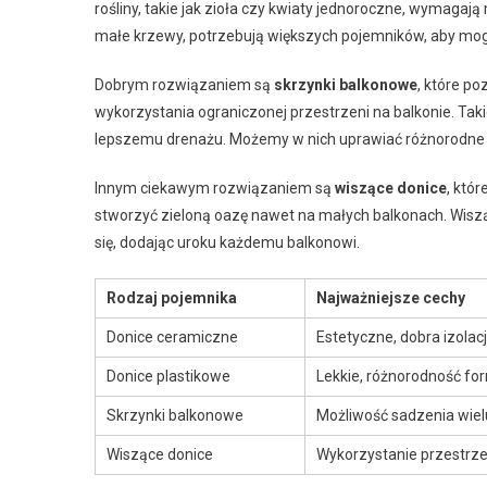
rośliny, takie jak zioła czy kwiaty jednoroczne, wymagają
małe krzewy, potrzebują większych pojemników, aby mogł
Dobrym rozwiązaniem są
skrzynki balkonowe
, które po
wykorzystania ograniczonej przestrzeni na balkonie. Takie
lepszemu drenażu. Możemy w nich uprawiać różnorodne r
Innym ciekawym rozwiązaniem są
wiszące donice
, któ
stworzyć zieloną oazę nawet na małych balkonach. Wisząc
się, dodając uroku każdemu balkonowi.
Rodzaj pojemnika
Najważniejsze cechy
Donice ceramiczne
Estetyczne, dobra izolac
Donice plastikowe
Lekkie, różnorodność for
Skrzynki balkonowe
Możliwość sadzenia wielu
Wiszące donice
Wykorzystanie przestrze