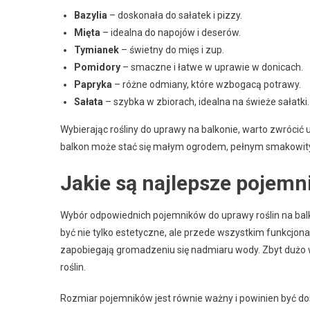
Bazylia
– doskonała do sałatek i pizzy.
Mięta
– idealna do napojów i deserów.
Tymianek
– świetny do mięs i zup.
Pomidory
– smaczne i łatwe w uprawie w donicach.
Papryka
– różne odmiany, które wzbogacą potrawy.
Sałata
– szybka w zbiorach, idealna na świeże sałatki.
Wybierając rośliny do uprawy na balkonie, warto zwrócić
balkon może stać się małym ogrodem, pełnym smakowityc
Jakie są najlepsze pojemni
Wybór odpowiednich pojemników do uprawy roślin na balk
być nie tylko estetyczne, ale przede wszystkim funkcjo
zapobiegają gromadzeniu się nadmiaru wody. Zbyt dużo w
roślin.
Rozmiar pojemników jest równie ważny i powinien być dos