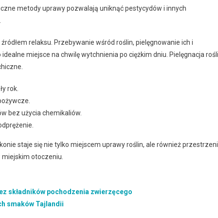
iczne metody uprawy pozwalają uniknąć pestycydów i innych
.
ródłem relaksu. Przebywanie wśród roślin, pielęgnowanie ich i
 idealne miejsce na chwilę wytchnienia po ciężkim dniu. Pielęgnacja rośl
chiczne.
y rok.
pożywcze.
w bez użycia chemikaliów.
odprężenie.
nie staje się nie tylko miejscem uprawy roślin, ale również przestrzen
w miejskim otoczeniu.
 bez składników pochodzenia zwierzęcego
ch smaków Tajlandii