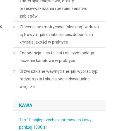
krioterapia miejscowa, efekty,
przeciwwskazania i bezpieczeństwo
zabiegów
 o
Złocenie bezmatrycowe (sleeking) w druku
cyfrowym: jak działa proces, dobór folii i
kryteria jakości w praktyce
Endodoncja – co to jest i na czym polega
leczenie kanałowe w praktyce
Drzwi szklane wewnętrzne: jak wybrać typ,
rodzaj szkła i okucia pod indywidualne
wnętrze
KAWA
Top 10 najlepszych ekspresów do kawy
poniżej 1000 zł