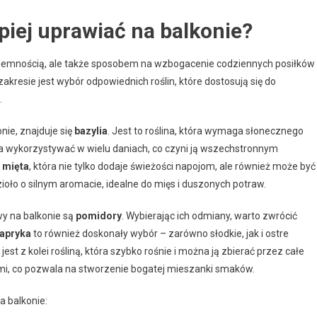
epiej uprawiać na balkonie?
zyjemnością, ale także sposobem na wzbogacenie codziennych posiłków
resie jest wybór odpowiednich roślin, które dostosują się do
.
nie, znajduje się
bazylia
. Jest to roślina, która wymaga słonecznego
na wykorzystywać w wielu daniach, co czyni ją wszechstronnym
t
mięta
, która nie tylko dodaje świeżości napojom, ale również może być
 zioło o silnym aromacie, idealne do mięs i duszonych potraw.
wy na balkonie są
pomidory
. Wybierając ich odmiany, warto zwrócić
apryka
to również doskonały wybór – zarówno słodkie, jak i ostre
jest z kolei rośliną, która szybko rośnie i można ją zbierać przez całe
i, co pozwala na stworzenie bogatej mieszanki smaków.
a balkonie: