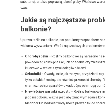
substancji, a także poprawią jakość gleby. Właściwe warun
czas.
Jakie są najczęstsze prob
balkonie?
Uprawa roślin na balkonie jest popularnym sposobem na w
wieloma wyzwaniami. Wśród najczęstszych problemów m
Choroby roślin
– Rośliny balkonowe są narażone na r
powodować żółknięcie liści, ich opadanie czy zniekszt
kluczowe w walce z tymi dolegliwościami.
Szkodniki
– Owady, takie jak mszyce, przędziorki cz
tylko osłabiać rośliny, ale również przenosić choroby. 
chemicznych preparatów owadobójczych mogą pomóc
Niewłaściwe warunki wzrostu
– Rośliny balkonowe mo
jego niedoboru. Ważne jest, aby znać wymagania konkr
Niedobór lub nadmiar wody może prowadzić do chorób 