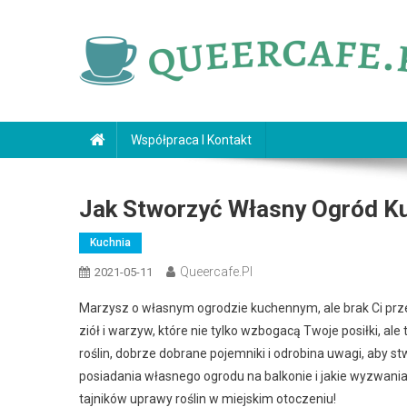
Skip
to
content
queercafe.pl
Współpraca I Kontakt
Jak Stworzyć Własny Ogród Ku
Kuchnia
Queercafe.pl
2021-05-11
Marzysz o własnym ogrodzie kuchennym, ale brak Ci prz
ziół i warzyw, które nie tylko wzbogacą Twoje posiłki, al
roślin, dobrze dobrane pojemniki i odrobina uwagi, aby stw
posiadania własnego ogrodu na balkonie i jakie wyzwania
tajników uprawy roślin w miejskim otoczeniu!