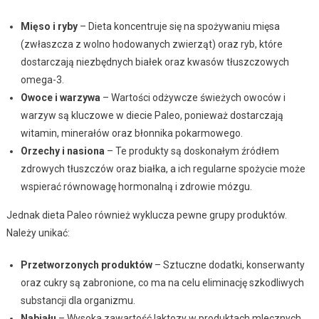
Mięso i ryby
– Dieta koncentruje się na spożywaniu mięsa
(zwłaszcza z wolno hodowanych zwierząt) oraz ryb, które
dostarczają niezbędnych białek oraz kwasów tłuszczowych
omega-3.
Owoce i warzywa
– Wartości odżywcze świeżych owoców i
warzyw są kluczowe w diecie Paleo, ponieważ dostarczają
witamin, minerałów oraz błonnika pokarmowego.
Orzechy i nasiona
– Te produkty są doskonałym źródłem
zdrowych tłuszczów oraz białka, a ich regularne spożycie może
wspierać równowagę hormonalną i zdrowie mózgu.
Jednak dieta Paleo również wyklucza pewne grupy produktów.
Należy unikać:
Przetworzonych produktów
– Sztuczne dodatki, konserwanty
oraz cukry są zabronione, co ma na celu eliminację szkodliwych
substancji dla organizmu.
Nabiału
– Wysoka zawartość laktozy w produktach mlecznych