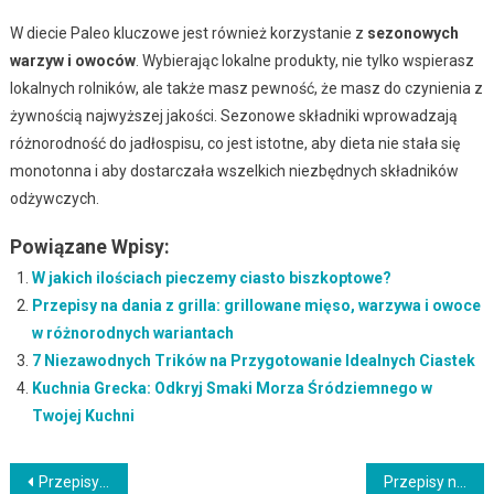
W diecie Paleo kluczowe jest również korzystanie z
sezonowych
warzyw i owoców
. Wybierając lokalne produkty, nie tylko wspierasz
lokalnych rolników, ale także masz pewność, że masz do czynienia z
żywnością najwyższej jakości. Sezonowe składniki wprowadzają
różnorodność do jadłospisu, co jest istotne, aby dieta nie stała się
monotonna i aby dostarczała wszelkich niezbędnych składników
odżywczych.
Powiązane Wpisy:
W jakich ilościach pieczemy ciasto biszkoptowe?
Przepisy na dania z grilla: grillowane mięso, warzywa i owoce
w różnorodnych wariantach
7 Niezawodnych Trików na Przygotowanie Idealnych Ciastek
Kuchnia Grecka: Odkryj Smaki Morza Śródziemnego w
Twojej Kuchni
Nawigacja
Przepisy na dania jednogarnkowe: proste i szybkie rozwiązania dla zabieganych
Przepisy na dania z kaszy: zdrowe i sycące posiłki z wykorzystaniem różnych rodzajów kasz