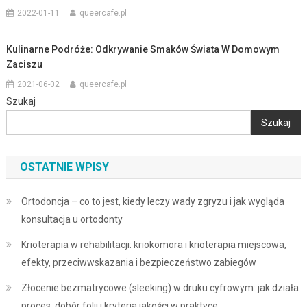
2022-01-11
queercafe.pl
Kulinarne Podróże: Odkrywanie Smaków Świata W Domowym
Zaciszu
2021-06-02
queercafe.pl
Szukaj
Szukaj
OSTATNIE WPISY
Ortodoncja – co to jest, kiedy leczy wady zgryzu i jak wygląda
konsultacja u ortodonty
Krioterapia w rehabilitacji: kriokomora i krioterapia miejscowa,
efekty, przeciwwskazania i bezpieczeństwo zabiegów
Złocenie bezmatrycowe (sleeking) w druku cyfrowym: jak działa
proces, dobór folii i kryteria jakości w praktyce