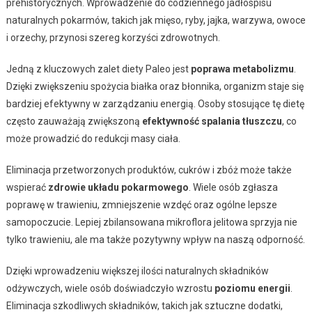
prehistorycznych. Wprowadzenie do codziennego jadłospisu
naturalnych pokarmów, takich jak mięso, ryby, jajka, warzywa, owoce
i orzechy, przynosi szereg korzyści zdrowotnych.
Jedną z kluczowych zalet diety Paleo jest
poprawa metabolizmu
.
Dzięki zwiększeniu spożycia białka oraz błonnika, organizm staje się
bardziej efektywny w zarządzaniu energią. Osoby stosujące tę dietę
często zauważają zwiększoną
efektywność spalania tłuszczu
, co
może prowadzić do redukcji masy ciała.
Eliminacja przetworzonych produktów, cukrów i zbóż może także
wspierać
zdrowie układu pokarmowego
. Wiele osób zgłasza
poprawę w trawieniu, zmniejszenie wzdęć oraz ogólne lepsze
samopoczucie. Lepiej zbilansowana mikroflora jelitowa sprzyja nie
tylko trawieniu, ale ma także pozytywny wpływ na naszą odporność.
Dzięki wprowadzeniu większej ilości naturalnych składników
odżywczych, wiele osób doświadczyło wzrostu
poziomu energii
.
Eliminacja szkodliwych składników, takich jak sztuczne dodatki,