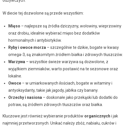
odżywczych.
W diecie tej dozwolone są przede wszystkim:
Mięso
– najlepsze są źródła dziczyzny, wołowiny, wieprzowiny
oraz drobiu, idealnie wybierać mięso bez dodatków
hormonalnych i antybiotyków.
Ryby i owoce morza
– szczególnie te dzikie, bogate w kwasy
omega-3, są znakomitym źródłem białka i zdrowych tłuszczów.
Warzywa
– wszystkie świeże warzywa są dozwolone, z
wyjątkiem ziemniaków; warto postawić na te sezonowe oraz
lokalne.
Owoce
– w umiarkowanych ilościach, bogate w witaminy i
antyoksydanty, takie jak jagody, jabłka czy banany.
Orzechy i nasiona
– doskonałe jako przekąski lub dodatki do
potraw, są źródłem zdrowych tłuszczów oraz białka.
Kluczowe jest również wybieranie produktów
organicznych
i jak
najmniej przetworzonych. Unikać należy zbóż, nabiału, cukrów i