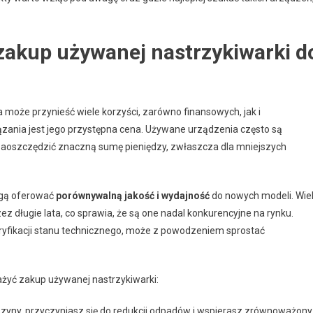
zakup używanej nastrzykiwarki d
 może przynieść wiele korzyści, zarówno finansowych, jak i
zania jest jego przystępna cena. Używane urządzenia często są
zaoszczędzić znaczną sumę pieniędzy, zwłaszcza dla mniejszych
ogą oferować
porównywalną jakość i wydajność
do nowych modeli. Wie
ez długie lata, co sprawia, że są one nadal konkurencyjne na rynku.
yfikacji stanu technicznego, może z powodzeniem sprostać
żyć zakup używanej nastrzykiwarki:
yny, przyczyniasz się do redukcji odpadów i wspierasz zrównoważony