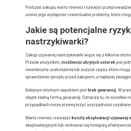
Podczas zakupu warto również rozważyć przeprowadzenie 
ocenić jego wydajność i ewentualne problemy, które mogą
Jakie są potencjalne ryz
nastrzykiwarki?
Zakup używanej nastrzykiwarki wiąże się z kilkoma istot
Przede wszystkim,
możliwość ukrytych usterek
jest je
niewidoczne uszkodzenia lub zużycie części, które mogą 
sprawdzenie sprzętu przed zakupem, a najlepiej zasięgnięc
Kolejnym istotnym aspektem jest
brak gwarancji
. W prz
objęte żadną formą gwarancji. Oznacza to, że wszelkie n
przypadkach może przewyższyć oszczędności uzyskane 
Warto również rozważyć
koszty eksploatacji używanej
eksploatacyjnych lub cechować się mniejszą efektywności