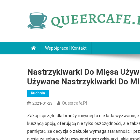
Skip
to
content
queercafe.pl
Współpraca I Kontakt
Nastrzykiwarki Do Mięsa Uży
Używane Nastrzykiwarki Do M
Kuchnia
Queercafe.pl
2021-01-23
Zakup sprzętu dla branży mięsnej to nie lada wyzwanie,
kuszącą opcją, oferującą nie tylko oszczędności, ale ta
pamiętać, że decyzja o zakupie wymaga staranności i prze
niesie ze sobą wybór używanej nastrzykiwarki, jakie aspe