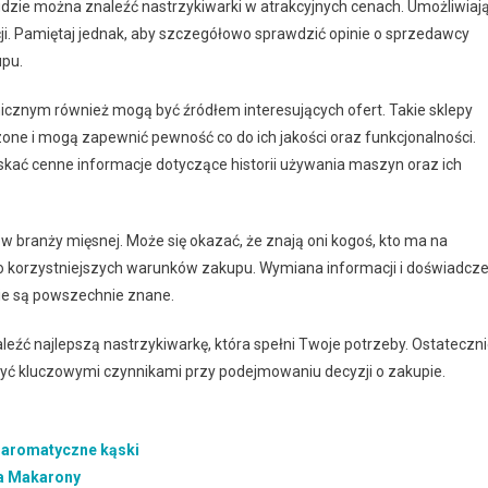
e, gdzie można znaleźć nastrzykiwarki w atrakcyjnych cenach. Umożliwiaj
cji. Pamiętaj jednak, aby szczegółowo sprawdzić opinie o sprzedawcy
upu.
cznym również mogą być źródłem interesujących ofert. Takie sklepy
one i mogą zapewnić pewność co do ich jakości oraz funkcjonalności.
ać cenne informacje dotyczące historii używania maszyn oraz ich
w branży mięsnej. Może się okazać, że znają oni kogoś, kto ma na
o korzystniejszych warunków zakupu. Wymiana informacji i doświadcz
nie są powszechnie znane.
leźć najlepszą nastrzykiwarkę, która spełni Twoje potrzeby. Ostateczni
 być kluczowymi czynnikami przy podejmowaniu decyzji o zakupie.
i aromatyczne kąski
na Makarony