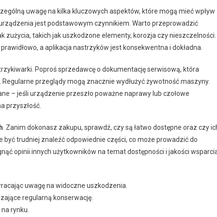
zczególną uwagę na kilka kluczowych aspektów, które mogą mieć wpływ
urządzenia jest podstawowym czynnikiem. Warto przeprowadzić
k zużycia, takich jak uszkodzone elementy, korozja czy nieszczelności.
 prawidłowo, a aplikacja nastrzyków jest konsekwentna i dokładna.
rzykiwarki. Poproś sprzedawcę o dokumentację serwisową, która
e. Regularne przeglądy mogą znacznie wydłużyć żywotność maszyny.
ane – jeśli urządzenie przeszło poważne naprawy lub czołowe
a przyszłość.
h
. Zanim dokonasz zakupu, sprawdź, czy są łatwo dostępne oraz czy ic
e być trudniej znaleźć odpowiednie części, co może prowadzić do
nąć opinii innych użytkowników na temat dostępności i jakości wsparci
zwracając uwagę na widoczne uszkodzenia.
zające regularną konserwację.
na rynku.