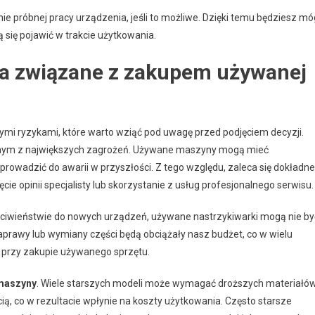
próbnej pracy urządzenia, jeśli to możliwe. Dzięki temu będziesz mó
 się pojawić w trakcie użytkowania.
yka związane z zakupem używanej
nymi ryzykami, które warto wziąć pod uwagę przed podjęciem decyzji.
dnym z największych zagrożeń. Używane maszyny mogą mieć
prowadzić do awarii w przyszłości. Z tego względu, zaleca się dokładne
ie opinii specjalisty lub skorzystanie z usług profesjonalnego serwisu.
eciwieństwie do nowych urządzeń, używane nastrzykiwarki mogą nie by
aprawy lub wymiany części będą obciążały nasz budżet, co w wielu
przy zakupie używanego sprzętu.
 maszyny
. Wiele starszych modeli może wymagać droższych materiałó
ą, co w rezultacie wpłynie na koszty użytkowania. Często starsze