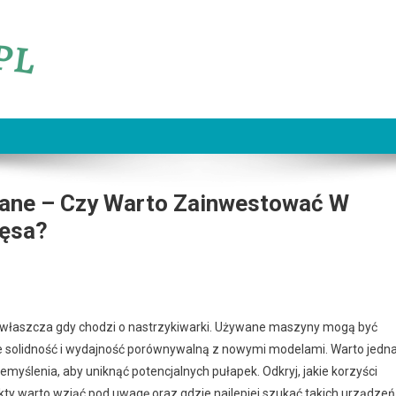
wane – Czy Warto Zainwestować W
ięsa?
 zwłaszcza gdy chodzi o nastrzykiwarki. Używane maszyny mogą być
kże solidność i wydajność porównywalną z nowymi modelami. Warto jedn
myślenia, aby uniknąć potencjalnych pułapek. Odkryj, jakie korzyści
kty warto wziąć pod uwagę oraz gdzie najlepiej szukać takich urządzeń