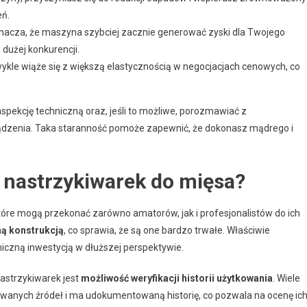
eń.
nacza, że maszyna szybciej zacznie generować zyski dla Twojego
 dużej konkurencji.
le wiąże się z większą elastycznością w negocjacjach cenowych, co
spekcję techniczną oraz, jeśli to możliwe, porozmawiać z
rządzenia. Taka staranność pomoże zapewnić, że dokonasz mądrego i
 nastrzykiwarek do mięsa?
tóre mogą przekonać zarówno amatorów, jak i profesjonalistów do ich
ną konstrukcją
, co sprawia, że są one bardzo trwałe. Właściwie
iczną inwestycją w dłuższej perspektywie.
astrzykiwarek jest
możliwość weryfikacji historii użytkowania
. Wiele
anych źródeł i ma udokumentowaną historię, co pozwala na ocenę ic