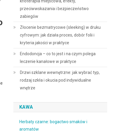
krioterapia miejscowa, efekty,
przeciwwskazania i bezpieczeństwo
zabiegów
o
Złocenie bezmatrycowe (sleeking) w druku
cyfrowym: jak działa proces, dobór folii i
kryteria jakości w praktyce
Endodoncja – co to jest i na czym polega
leczenie kanałowe w praktyce
Drzwi szklane wewnętrzne: jak wybrać typ,
rodzaj szkła i okucia pod indywidualne
le
wnętrze
KAWA
Herbaty czarne: bogactwo smaków i
aromatów