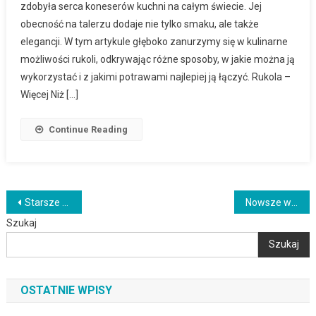
zdobyła serca koneserów kuchni na całym świecie. Jej
obecność na talerzu dodaje nie tylko smaku, ale także
elegancji. W tym artykule głęboko zanurzymy się w kulinarne
możliwości rukoli, odkrywając różne sposoby, w jakie można ją
wykorzystać i z jakimi potrawami najlepiej ją łączyć. Rukola –
Więcej Niż […]
Continue Reading
Nawigacja
Starsze wpisy
Nowsze wpisy
Szukaj
po
Szukaj
wpisach
OSTATNIE WPISY