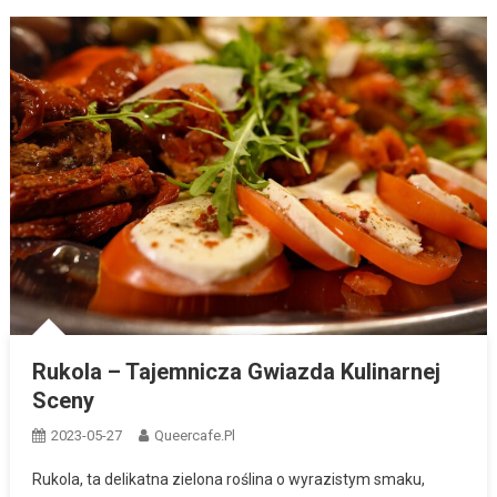
Rukola – Tajemnicza Gwiazda Kulinarnej
Sceny
2023-05-27
Queercafe.pl
Rukola, ta delikatna zielona roślina o wyrazistym smaku,