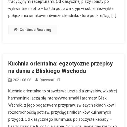
tradycyjnymi recepturami. Od klasycznej pizzy i pasty po
wykwintne risotto – każda potrawa kryje w sobie niezwykłe
połączenia smakowe i świeże składniki, które podkreślają […]
Continue Reading
Kuchnia orientalna: egzotyczne przepisy
na dania z Bliskiego Wschodu
2021-08-08
Queercafe.pl
Kuchnia orientalna to prawdziwa uczta dla zmysłów, w której
harmonijnie łączą się intensywne smaki i aromaty. Bliski
Wschód, z jego bogactwem przypraw, świeżych składników i
różnorodnością potraw, przyciąga miłośników kulinarnych
przygód. Od klasycznego hummusu po soczyste kebaby –
każdy znajdzie tu coś dla siebie. Co więcej, wiele dań nie tylko