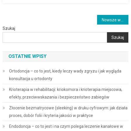
Nawigacja
Nowsze wpisy
Szukaj
po
Szukaj
wpisach
OSTATNIE WPISY
Ortodoncja – co to jest, kiedy leczy wady zgryzu i jak wygląda
konsultacja u ortodonty
Krioterapia w rehabilitacji: kriokomora i krioterapia miejscowa,
efekty, przeciwwskazania i bezpieczeństwo zabiegów
Złocenie bezmatrycowe (sleeking) w druku cyfrowym: jak działa
proces, dobór folii i kryteria jakości w praktyce
Endodoncja – co to jest i na czym polega leczenie kanałowe w